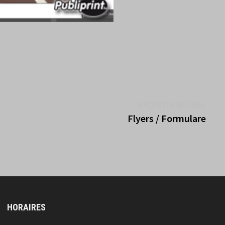
Näch
NÄCHSTER BEITRAG
Beitr
Flyers / Formulare
HORAIRES